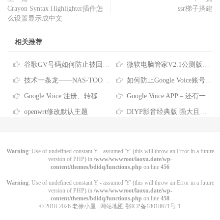
Crayon Syntax Highlighter插件怎
ssr梯子搭建
么设置显示成中文
相关推荐
谷歌GV号码如何防止被回收？Google Voice号码回收政策及防回收的方法
微软电脑管家V2.1公测版正式发布分享
技术一条龙——NAS-TOOL影视搜索、下载、搜刮观看完全指南
如何防止Google Voice账号被回收？看这里~
Google Voice 注册、转移、使用教程
Google Voice APP – 还有一件事… 拨打电话前请验证您自己的电话号码 拨号要关联号码？这是没设置对哦
openwrt修改默认主题
DIYP影音经典版 强大且良心的盒子直播
Warning
: Use of undefined constant Y - assumed 'Y' (this will throw an Error in a future
version of PHP) in
/www/wwwroot/laoxu.date/wp-
content/themes/bdidq/functions.php
on line
456
Warning
: Use of undefined constant Y - assumed 'Y' (this will throw an Error in a future
version of PHP) in
/www/wwwroot/laoxu.date/wp-
content/themes/bdidq/functions.php
on line
458
© 2018-2026
老徐小屋
网站地图
鄂ICP备18018671号-1