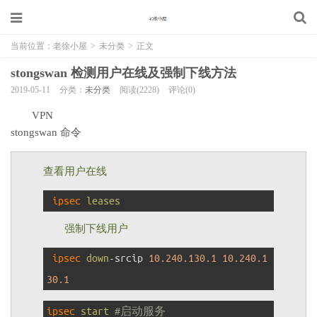
当前位置：
老徐小屋
>
未分类
>
正文
stongswan 检测用户在线及强制下线方法
2019-05-11
分类：
未分类
阅读(2228)
评论(0)
VPN
stongswan 命令
查看用户在线
1
ipsec 
leases
强制下线用户
1
ipsec 
down
-
srcip
10.240.130.1
10.240.1
30.1
1
ipsec 
start
#启动服务