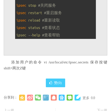
2
ipsec 
stop
#关闭服务
3
ipsec 
restart
#重启服务
4
ipsec 
reload
#重新读取
5
ipsec 
status
#查看状态
6
ipsec
--
help
#查看帮助
添加用户的命令 vi /usr/local/etc/ipsec.secrets 保存按键
shift+两次Z键
赞(
0
)
分享到：
(
)
更多
0
上一篇
下一篇