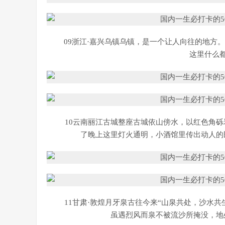
09浙江·嘉兴乌镇乌镇，是一个让人向往的地方
这里什么
10云南丽江古城整座古城依山傍水，以红色角
了晚上这里灯火通明，小酒馆里传出动人的
11甘肃·敦煌月牙泉古往今来“山泉共处，沙水
虽遇烈风而泉不被流沙所掩没，地