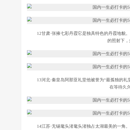
12甘肃·张掖七彩丹霞它是独具特色的丹霞地貌
的照射下，
13河北·秦皇岛阿那亚礼堂他被誉为“最孤独的
在等待久
14江苏·无锡鼋头渚鼋头渚独占太湖最美的一角