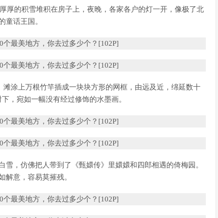
冬天厚厚的积雪堆积在房子上，夜晚，各家各户的灯一开，像极了北
的童话王国。
”。滩涂上万根竹竿插成一块块方形的网框，由远及近，绵延数十
射下，宛如一幅没有经过修饰的水墨画。
墙白雪，仿佛把人带到了《甄嬛传》里嬛嬛和四郎相遇的倚梅园。
如解意，容易莫摧残。