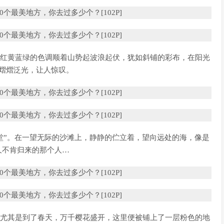
。红黄蓝绿的色调顺着山势起波浪起伏，犹如斜铺的彩布，在阳光
熠熠泛光，让人惊叹。
礼堂”。在一望无际的沙滩上，静静的伫立着，望向远处的海，像是
久不肯归来的那个人…
。尤其是到了春天，万千樱花盛开，这里便被铺上了一层粉色的地