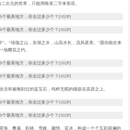
如二次元的世界，只能用唯美二字来形容。
大学”。“珞珈之山，东湖之水，山高水长，流风甚美。”愿你能在来
一场樱花之约。
一块没有被雕刻过的蓝宝石，纯粹无暇的镶嵌在高原之上。
。翠海、叠瀑、彩林、雪峰、藏情、蓝冰，构成一个个五彩斑斓的