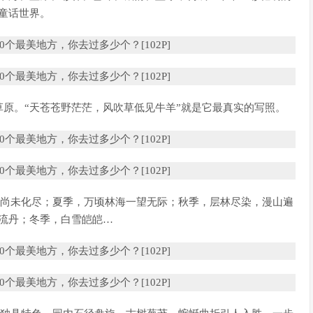
童话世界。
草原。“天苍苍野茫茫，风吹草低见牛羊”就是它最真实的写照。
雪尚未化尽；夏季，万顷林海一望无际；秋季，层林尽染，漫山遍
流丹；冬季，白雪皑皑…