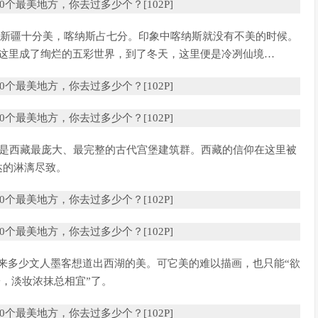
而新疆十分美，喀纳斯占七分。印象中喀纳斯就没有不美的时候。
这里成了绚烂的五彩世界，到了冬天，这里便是冷冽仙境…
也是西藏最庞大、最完整的古代宫堡建筑群。西藏的信仰在这里被
达的淋漓尽致。
年来多少文人墨客想道出西湖的美。可它美的难以描画，也只能“欲
，淡妆浓抹总相宜”了。