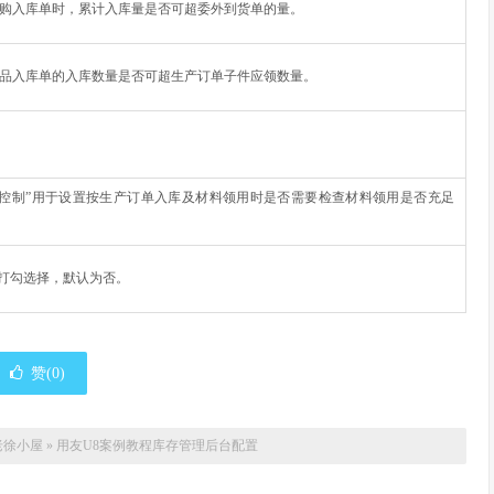
购入库单时，累计入库量是否可超委外到货单的量。
品入库单的入库数量是否可超生产订单子件应领数量。
例控制”用于设置按生产订单入库及材料领用时是否需要检查材料领用是否充足
，打勾选择，默认为否。
赞(
0
)
老徐小屋
»
用友U8案例教程库存管理后台配置