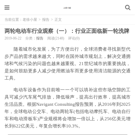
当前位置：
老徐小屋
>
报告
>
正文
两轮电动车行业观察（一）：行业正面临新一轮洗牌
2019-06-22
分类：
报告
阅读(2148)
评论(0)
随着城市化发展，为了方便出行，全球消费者寻找新型代
步产品的需求越来越大，同时在国外城市规划上，解决交通拥
堵和气候污染的问题也越来越重视。21世纪城市的重要挑战，
是如何鼓励更多人减少使用燃油车而更多使用清洁能源的交通
工具。
电动车设备作为目前唯一一个可以填补这些市场空隙的工
具可减少汽车尾气排放，降低噪声，提高出行效率，提高城市
生活品质。根据Navigant Consulting报告预测，从2016年到2025
年，全球电动公交车、电动两轮车(包括电动摩托车、电动自行
车和电动滑板车)产业规模将会增加一倍以上，从256亿美元增
长到622亿美元，年复合增长率10.3%。