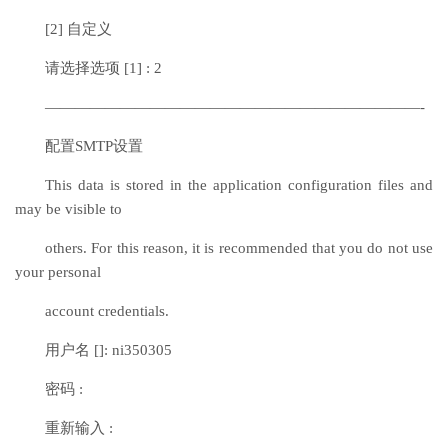
[2] 自定义
请选择选项 [1] : 2
—————————————————————————-
配置SMTP设置
This data is stored in the application configuration files and
may be visible to
others. For this reason, it is recommended that you do not use
your personal
account credentials.
用户名 []: ni350305
密码 :
重新输入 :