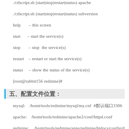
./ctlscript.sh (start|stop|restart|status) apache
./ctlscript.sh (start|stop|restart|status) subversion
help – this screen
start – start the service(s)
stop – stop the service(s)
restart – restart or start the service(s)
status – show the status of the service(s)
[root@rabbit156 redmine]#
五、配置文件位置：
mysql: /homt/tools/redmine/mysql/my.cnf #默认端口3306
apache: /homt/tools/redmine/apache2/conf/httpd.conf
redmine: /homt/tools/redmine/apps/redmine/htdocs/config/d