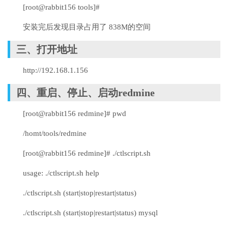
[root@rabbit156 tools]#
安装完后发现目录占用了 838M的空间
三、打开地址
http://192.168.1.156
四、重启、停止、启动redmine
[root@rabbit156 redmine]# pwd
/homt/tools/redmine
[root@rabbit156 redmine]# ./ctlscript.sh
usage: ./ctlscript.sh help
./ctlscript.sh (start|stop|restart|status)
./ctlscript.sh (start|stop|restart|status) mysql