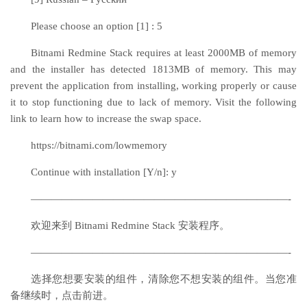
Please choose an option [1] : 5
Bitnami Redmine Stack requires at least 2000MB of memory
and the installer has detected 1813MB of memory. This may
prevent the application from installing, working properly or cause
it to stop functioning due to lack of memory. Visit the following
link to learn how to increase the swap space.
https://bitnami.com/lowmemory
Continue with installation [Y/n]: y
—————————————————————————-
欢迎来到 Bitnami Redmine Stack 安装程序。
—————————————————————————-
选择您想要安装的组件，清除您不想安装的组件。当您准
备继续时，点击前进。