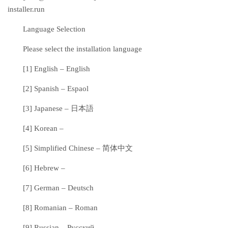
installer.run
Language Selection
Please select the installation language
[1] English – English
[2] Spanish – Espaol
[3] Japanese – 日本語
[4] Korean –
[5] Simplified Chinese – 简体中文
[6] Hebrew –
[7] German – Deutsch
[8] Romanian – Roman
[9] Russian – Русский