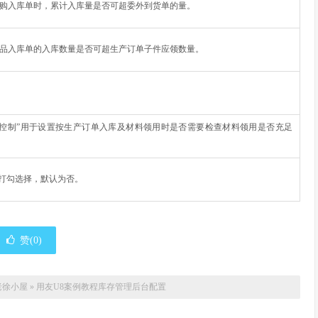
购入库单时，累计入库量是否可超委外到货单的量。
品入库单的入库数量是否可超生产订单子件应领数量。
例控制”用于设置按生产订单入库及材料领用时是否需要检查材料领用是否充足
，打勾选择，默认为否。
赞(
0
)
老徐小屋
»
用友U8案例教程库存管理后台配置