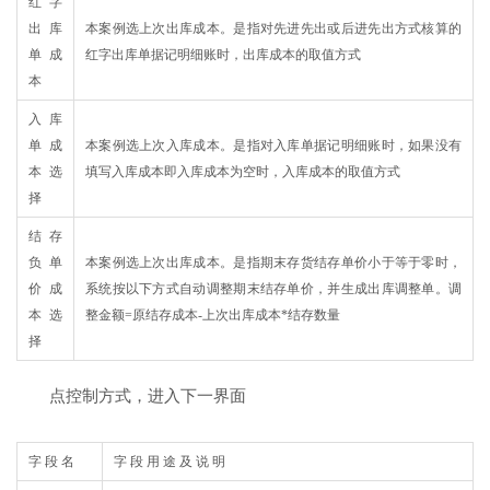
红字
出库
本案例选上次出库成本。是指对先进先出或后进先出方式核算的
单成
红字出库单据记明细账时，出库成本的取值方式
本
入库
单成
本案例选上次入库成本。是指对入库单据记明细账时，如果没有
本选
填写入库成本即入库成本为空时，入库成本的取值方式
择
结存
负单
本案例选上次出库成本。是指期末存货结存单价小于等于零时，
价成
系统按以下方式自动调整期末结存单价，并生成出库调整单。调
本选
整金额=原结存成本-上次出库成本*结存数量
择
点控制方式，进入下一界面
字 段 名
字 段 用 途 及 说 明