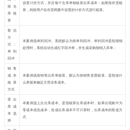
设置计价方式，并且每个仓库单独核算出库成本；如果按存货核
按仓
算，则按用户在存货档案中设置的计价方式进行核算。
库核
算
暂估
方
本案例选单到回冲。系统默认为按单到回冲。单到回冲是指报销
式：
处理时，系统自动生成红字回冲单，并生成采购报销入库单；
单到
回冲
销售
成本
本案例选按销售出库单核算。默认为按销售发票核算。是指按什
核算
么单据来确定主营业务成本。
方式
零出
本案例选上次出库成本。是指核算出库成本时，如果出现账中为
库成
零成本或负成本，造成出库成本不可计算时，出库成本的取值方
本选
式
择