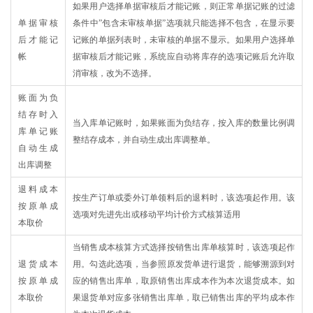
如果用户选择单据审核后才能记账，则正常单据记账的过滤
单据审核
条件中”包含未审核单据”选项就只能选择不包含，在显示要
后才能记
记账的单据列表时，未审核的单据不显示。如果用户选择单
帐
据审核后才能记账，系统应自动将库存的选项记账后允许取
消审核，改为不选择。
账面为负
结存时入
当入库单记账时，如果账面为负结存，按入库的数量比例调
库单记账
整结存成本，并自动生成出库调整单。
自动生成
出库调整
退料成本
按生产订单或委外订单领料后的退料时，该选项起作用。该
按原单成
选项对先进先出或移动平均计价方式核算适用
本取价
当销售成本核算方式选择按销售出库单核算时，该选项起作
退货成本
用。勾选此选项，当参照原发货单进行退货，能够溯源到对
按原单成
应的销售出库单，取原销售出库成本作为本次退货成本。如
本取价
果退货单对应多张销售出库单，取已销售出库的平均成本作