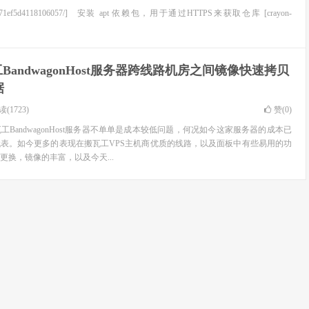
71ef5d4118106057/] 安装 apt 依赖包，用于通过HTTPS来获取仓库 [crayon-
BandwagonHost服务器跨线路机房之间镜像快速拷贝
据
(1723)
赞(
0
)
BandwagonHost服务器不单单是成本较低问题，何况如今这家服务器的成本已
表。如今更多的表现在搬瓦工VPS主机商优质的线路，以及面板中有些易用的功
更换，镜像的丰富，以及今天...