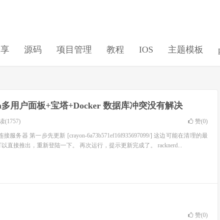
分享
源码
项目管理
教程
IOS
主题模板
jan多用户面板+宝塔+Docker 数据库冲突没有解决
(1757)
赞(
0
)
ll连接服务器 第一步先更新 [crayon-6a73b571ef16f935697099/] 这边可能在清理的最
直接推出，重新登陆一下。 再次运行，提示更新完成了。 racknerd...
赞(
0
)