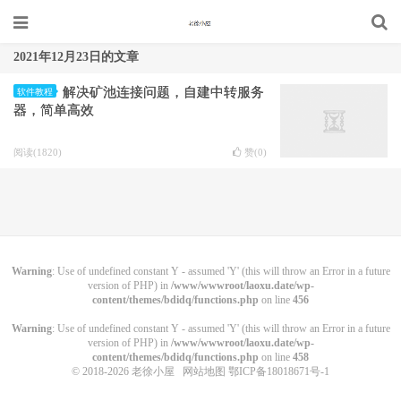
2021年12月23日的文章
解决矿池连接问题，自建中转服务
软件教程
器，简单高效
阅读(1820)
赞(
0
)
Warning
: Use of undefined constant Y - assumed 'Y' (this will throw an Error in a future
version of PHP) in
/www/wwwroot/laoxu.date/wp-
content/themes/bdidq/functions.php
on line
456
Warning
: Use of undefined constant Y - assumed 'Y' (this will throw an Error in a future
version of PHP) in
/www/wwwroot/laoxu.date/wp-
content/themes/bdidq/functions.php
on line
458
© 2018-2026
老徐小屋
网站地图
鄂ICP备18018671号-1