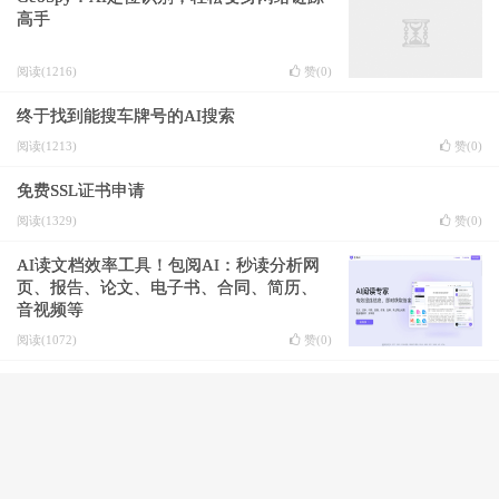
高手
阅读(1216)
赞(
0
)
终于找到能搜车牌号的AI搜索
阅读(1213)
赞(
0
)
免费SSL证书申请
阅读(1329)
赞(
0
)
AI读文档效率工具！包阅AI：秒读分析网
页、报告、论文、电子书、合同、简历、
音视频等
阅读(1072)
赞(
0
)
Elmo-免费AI网络助手
阅读(1155)
赞(
0
)
免费的AI音乐生成平台
阅读(1011)
赞(
0
)