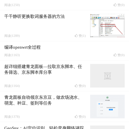
阅读(1250)
赞(
0
)
千千静听更换歌词服务器的方法
阅读(1289)
赞(
1
)
编译openwrt全过程
阅读(1163)
赞(
0
)
超详细搭建青龙面板—拉取京东脚本、任
务筛选、京东脚本库分享
阅读(1164)
赞(
0
)
青龙面板自动领京东京豆，做农场浇水、
萌宠、种豆、签到等任务
阅读(1378)
赞(
0
)
GeoSpy：AI定位识别，轻松变身网络谜踪