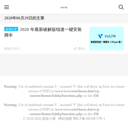
2020年06月29日的文章
2020 年最新破解版锐速一键安装
使用分享
脚本
阅读(2001)
赞(
0
)
Warning
: Use of undefined constant Y - assumed 'Y' (this will throw an Error in a future
version of PHP) in
/www/wwwroot/laoxu.date/wp-
content/themes/bdidq/functions.php
on line
456
Warning
: Use of undefined constant Y - assumed 'Y' (this will throw an Error in a future
version of PHP) in
/www/wwwroot/laoxu.date/wp-
content/themes/bdidq/functions.php
on line
458
© 2018-2026
老徐小屋
网站地图
鄂ICP备18018671号-1