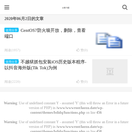
2020年06月2日的文章
CentOS7防火墙开放，删除，查看
使用分享
端口
阅读(1957)
赞(
0
)
不越狱抓包安装iOS历史版本程序-
使用分享
以抖音海外版(Tik Tok)为例
阅读(2220)
赞(
0
)
Warning
: Use of undefined constant Y - assumed 'Y' (this will throw an Error in a future
version of PHP) in
/www/wwwroot/laoxu.date/wp-
content/themes/bdidq/functions.php
on line
456
Warning
: Use of undefined constant Y - assumed 'Y' (this will throw an Error in a future
version of PHP) in
/www/wwwroot/laoxu.date/wp-
content/themes/bdidq/functions.php
on line
458