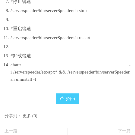
#停止锐速
/serverspeeder/bin/serverSpeeder.sh stop
#重启锐速
/serverspeeder/bin/serverSpeeder.sh restart
#卸载锐速
chattr -
i /serverspeeder/etc/apx* && /serverspeeder/bin/serverSpeeder.
sh uninstall -f
赞(
0
)
分享到：
更多
(
0
)
上一篇
下一篇