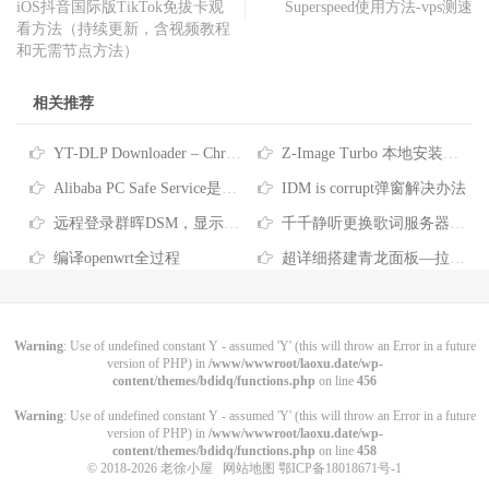
iOS抖音国际版TikTok免拔卡观
Superspeed使用方法-vps测速
看方法（持续更新，含视频教程
和无需节点方法）
相关推荐
YT-DLP Downloader – Chrome 扩展插件-原创
Z-Image Turbo 本地安装教程！最近非常火的文生图AI模型，支持反审查
Alibaba PC Safe Service是什么软件-彻底删除Alibaba PC Safe Service的方法
IDM is corrupt弹窗解决办法
远程登录群晖DSM，显示“您没有权限使用本项服务”
千千静听更换歌词服务器的方法
编译openwrt全过程
超详细搭建青龙面板—拉取京东脚本、任务筛选、京东脚本库分享
Warning
: Use of undefined constant Y - assumed 'Y' (this will throw an Error in a future
version of PHP) in
/www/wwwroot/laoxu.date/wp-
content/themes/bdidq/functions.php
on line
456
Warning
: Use of undefined constant Y - assumed 'Y' (this will throw an Error in a future
version of PHP) in
/www/wwwroot/laoxu.date/wp-
content/themes/bdidq/functions.php
on line
458
© 2018-2026
老徐小屋
网站地图
鄂ICP备18018671号-1