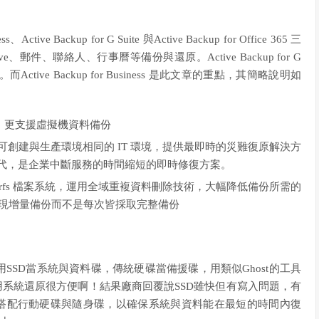
ss、Active Backup for G Suite 與Active Backup for Office 365 三
OneDrive、郵件、聯絡人、行事曆等備份與還原。Active Backup for G
ctive Backup for Business 是此文章的重點，其簡略說明如
份，更支援虛擬機資料備份
特功能可創建與生產環境相同的 IT 環境，提供最即時的災難復原解決方
替代，是企業中斷服務的時間縮短的即時修復方案。
rfs 檔案系統，運用全域重複資料刪除技術，大幅降低備份所需的
，實現增量備份而不是每次皆採取完整備份
SD當系統與資料碟，傳統硬碟當備援碟，用類似Ghost的工具
用系統還原很方便啊！結果廠商回覆說SSD雖快但有寫入問題，有
再搭配行動硬碟與隨身碟，以確保系統與資料能在最短的時間內復