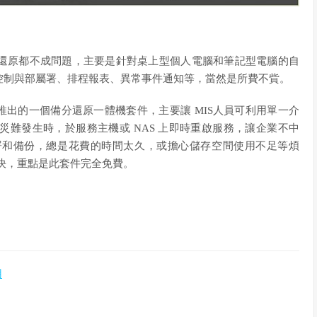
還原都不成問題，主要是針對桌上型個人電腦和筆記型電腦的自
控制與部屬署、排程報表、異常事件通知等，當然是所費不貲。
ology NAS上新推出的一個備分還原一體機套件，主要讓 MIS人員可利用單一介
難發生時，於服務主機或 NAS 上即時重啟服務，讓企業不中
署和備份，總是花費的時間太久，或擔心儲存空間使用不足等煩
次解決，重點是此套件完全免費。
用