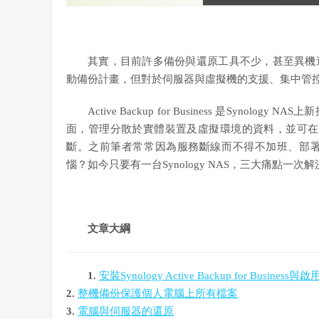
其實，目前許多備份與還原工具不少，甚至異機
動備份計畫，但對於伺服器與虛擬機的支援、集中管
Active Backup for Business 是Syn
面，管理分散於實體裝置及虛擬環境的資料，並可在災
斷。之前筆者常常因為服務斷線而不得不加班、部
惱？如今只要有一台Synology NAS，三大痛點一
文章大綱
1.
安裝Synology Active Backup for Business與啟
2.
整機備份保護個人電腦上所有檔案
3.
電腦與伺服器的還原