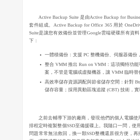
Active Backup Suite 是由Active Backup for Busine
套件組成。Active Backup for Office 365 用於 
Suite是讓您有效備份並管理Google雲端硬碟所有資料。而A
下：
一體積備份：支援 PC 整機備份、伺服器備
整合 VMM 推出 Run on VMM：這項獨
案，不管是電腦或虛擬機器，讓 VMM 臨時
高效率儲存資源調配與節省儲存空間：針對 Bt
儲存容量；採用異動區塊追蹤 (CBT) 技術
之前去輔導下游的廠商，發現他們的個人電腦使用S
排程定時複製整個SSD至備援碟上。我隨口一問，使
問題常常無法救回，換一顆SSD整機還原很方便，