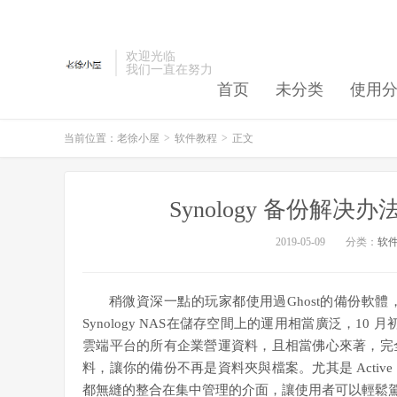
欢迎光临
我们一直在努力
首页
未分类
使用
当前位置：
老徐小屋
>
软件教程
>
正文
Synology 备份解决办法 – A
2019-05-09
分类：
软
稍微資深一點的玩家都使用過Ghost的備份軟
Synology NAS在儲存空間上的運用相當廣泛，10 月初
雲端平台的所有企業營運資料，且相當佛心來著，完
料，讓你的備份不再是資料夾與檔案。尤其是 Active Ba
都無縫的整合在集中管理的介面，讓使用者可以輕鬆