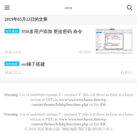
2019年05月22日的文章
SSR多用户添加 更改密码 命令
软件教程
阅读(2264)
赞(
0
)
ssr梯子搭建
软件教程
阅读(2322)
赞(
0
)
Warning
: Use of undefined constant Y - assumed 'Y' (this will throw an Error in a future
version of PHP) in
/www/wwwroot/laoxu.date/wp-
content/themes/bdidq/functions.php
on line
456
Warning
: Use of undefined constant Y - assumed 'Y' (this will throw an Error in a future
version of PHP) in
/www/wwwroot/laoxu.date/wp-
content/themes/bdidq/functions.php
on line
458
© 2018-2026
老徐小屋
网站地图
鄂ICP备18018671号-1