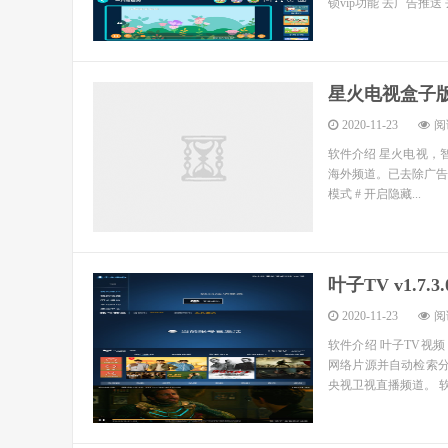
锁vip功能 去广告推送 
星火电视盒子版v2
2020-11-23
阅读
软件介绍 星火电视，
海外频道。已去除广告！ 软件
模式 # 开启隐藏...
叶子TV v1.7.
2020-11-23
阅读
软件介绍 叶子TV视
网络片源并自动检索
央视卫视直播频道。 软