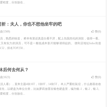
程度，分别放在...
赏析：夫人，你也不想他坐牢的吧
(1569)
赞(
0
)
员，熟悉的味道， 桥本有菜还真是白看不厌，配上岛国杰伦的演技，值得一看。
又有实力的演员，可不是一般低成本影片能够请得起的。 便利店地址fsdss街道
2，排名TOP250...
休后何去何从？
(1623)
赞(
0
)
人看），直奔主题4块16T，1块8T，14块5T， 本人严重松鼠症，什么都喜欢收
首先，以硬盘为单位分类，比如萝莉放置在银色硬盘里，编为银-1，银-2，银-3。
程度，分别放在...