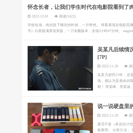
怀念长者，让我们学生时代在电影院看到了
2022-12-01
阅读(1422)
学校包场，肉丝脱下睡衣的时候，一片哗然。 再看看现在电影院播
号》白星版满屏混剪版，一刀未删版本，全场3小时47分钟。 magnet:?xt=urn
吴某凡后续情
[7P]
2022-11-29
阅读
吴某凡获判13年，
场，都认为是咎由自
裂！ 李某峰、李某迪、
说一说硬盘里的
2022-11-29
阅读
废话不多（多说估计也没
集整理。 分类方法： 