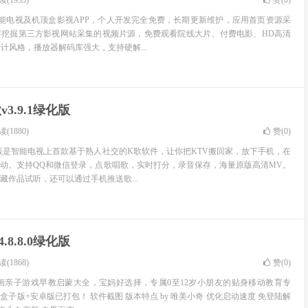
(1933)
赞(
0
)
智能电视及机顶盒影视APP，个人开发完全免费，长期更新维护，应用首页资源采
容挖掘第三方影视网站采集的视频片源，免费观看院线大片、付费电影、HD高清
计风格，播放器解码库强大，支持硬解...
3.9.1绿化版
(1880)
赞(
0
)
V版是智能电视上首款基于熟人社交的K歌软件，让你把KTV搬回家，放下手机，在
动。支持QQ和微信登录，点歌唱歌，实时打分，录音保存，海量原版高清MV。
藏作品试听，还可以通过手机推送歌...
8.8.0绿化版
(1868)
赞(
0
)
画亲子游戏早教启蒙大全，宝妈好选择，专属0至12岁小朋友的贴身移动教育专
子版+安卓版已打包！ 软件截图 版本特点 by 唯美小奇 优化启动速度 免登陆解