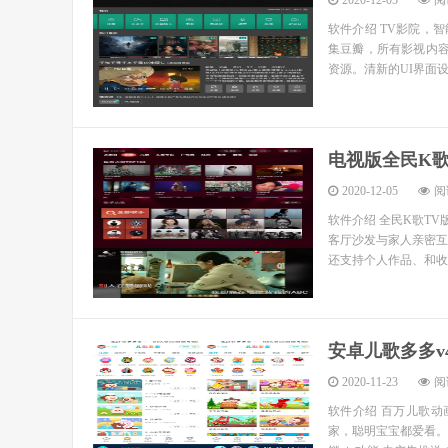
2020-12-05
阅读
软件介绍 TV影院，
集豆瓣，所有影视内
资源。清新的UI界面设
电视版全民K歌v
2020-12-05
阅读
软件介绍 全民K歌T
客厅沙发与家人亲密互
还支持个人作品、和收
安卓儿歌多多v4.
2020-11-23
阅读
软件介绍 百万儿歌动
家，聪明宝宝都爱看。盒