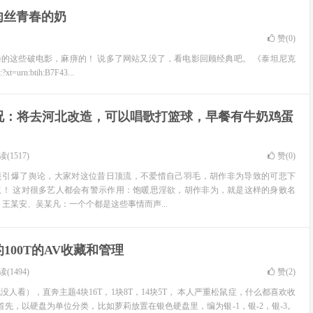
肉丝青春的奶
赞(
0
)
的这些破电影，麻痹的！ 说多了网站又没了，看电影回顾经典吧。 《泰坦尼克
:btih:B7F43...
况：将去河北改造，可以唱歌打篮球，早餐有牛奶鸡蛋
(1517)
赞(
0
)
还是引爆了舆论，大家对这位昔日顶流，不爱惜自己羽毛，胡作非为导致的可悲下
取！ 这对很多艺人都会有警示作用：饱暖思淫欲，胡作非为，就是这样的身败名
王某安、吴某凡：一个个都是这些事情而声...
100T的AV收藏和管理
(1494)
赞(
2
)
人看），直奔主题4块16T，1块8T，14块5T， 本人严重松鼠症，什么都喜欢收
首先，以硬盘为单位分类，比如萝莉放置在银色硬盘里，编为银-1，银-2，银-3。