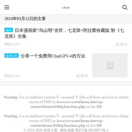
2024年03月12日的文章
日本漫画家“鸟山明”去世，七龙珠+阿拉蕾收藏版 附《七
福利
龙珠》合集
阅读(1297)
赞(
0
)
分享一个免费用ChatGPT-4的方法
使用分享
阅读(1141)
赞(
0
)
Warning
: Use of undefined constant Y - assumed 'Y' (this will throw an Error in a future
version of PHP) in
/www/wwwroot/laoxu.date/wp-
content/themes/bdidq/functions.php
on line
456
Warning
: Use of undefined constant Y - assumed 'Y' (this will throw an Error in a future
version of PHP) in
/www/wwwroot/laoxu.date/wp-
content/themes/bdidq/functions.php
on line
458
© 2018-2026
老徐小屋
网站地图
鄂ICP备18018671号-1