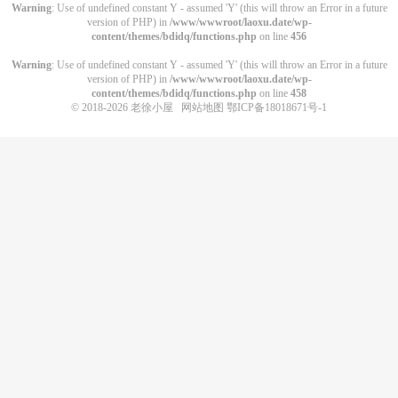
Warning
: Use of undefined constant Y - assumed 'Y' (this will throw an Error in a future
version of PHP) in
/www/wwwroot/laoxu.date/wp-
content/themes/bdidq/functions.php
on line
456
Warning
: Use of undefined constant Y - assumed 'Y' (this will throw an Error in a future
version of PHP) in
/www/wwwroot/laoxu.date/wp-
content/themes/bdidq/functions.php
on line
458
© 2018-2026
老徐小屋
网站地图
鄂ICP备18018671号-1