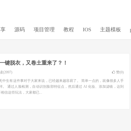
分享
源码
项目管理
教程
IOS
主题模板
一键脱衣，又卷土重来了？！
(2097)
赞(
0
)
展，无中生有这件事对于大家来说，已经越来越容易了。 简单一点的，就像很多人手
一样。 通过人脸检测，自动识别脸部特征点，然后通过 AI 化妆、添加滤镜，达到
相信这些玩法，大家都已...