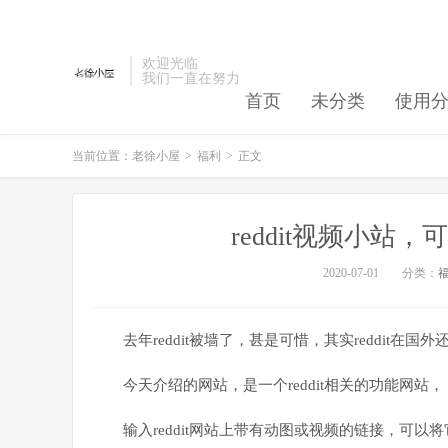
欢迎光临
我们一直在努力
首页
未分类
使用
当前位置：
老徐小屋
>
福利
>
正文
reddit视频小
2020-07-01
分类：
去年
reddit
被墙了，甚是可惜，其实
reddit
在国外
今天介绍的网站，是一个
reddit
相关的功能网站，
输入
reddit
网站上带有
动图
或视频的链接，可以将