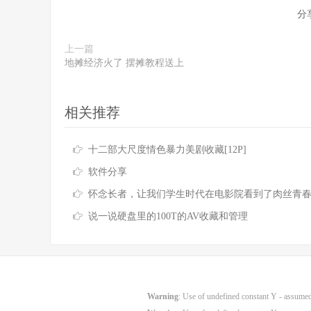
分
上一篇
地摊经济火了 摆摊教程送上
相关推荐
十二部大尺度情色暴力美剧收藏[12P]
软件分享
怀念长者，让我们学生时代在电影院看到了肉丝青
说一说硬盘里的100T的AV收藏和管理
Warning
: Use of undefined constant Y - assumed 