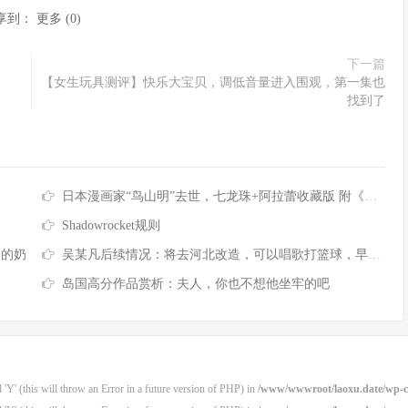
享到：
更多
(
0
)
下一篇
【女生玩具测评】快乐大宝贝，调低音量进入围观，第一集也
找到了
日本漫画家“鸟山明”去世，七龙珠+阿拉蕾收藏版 附《七龙珠》合集
Shadowrocket规则
春的奶
吴某凡后续情况：将去河北改造，可以唱歌打篮球，早餐有牛奶鸡蛋 [7P]
岛国高分作品赏析：夫人，你也不想他坐牢的吧
'Y' (this will throw an Error in a future version of PHP) in
/www/wwwroot/laoxu.date/wp-co