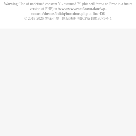
Warning
: Use of undefined constant Y - assumed 'Y' (this will throw an Error in a future
version of PHP) in
/www/wwwroot/laoxu.date/wp-
content/themes/bdidq/functions.php
on line
458
© 2018-2026
老徐小屋
网站地图
鄂ICP备18018671号-1