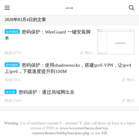
2020年03月4日的文章
密码保护：WireGuard 一键安装脚
软件教程
本
阅读(3073)
赞(
0
)
密码保护：使用shadowsocks，搭建ipv6 VPN，让ipv4
软件教程
上ipv6，下载速度提升到100M
阅读(3065)
赞(
0
)
密码保护：通过局域网出去
未分类
阅读(3108)
赞(
0
)
Warning
: Use of undefined constant Y - assumed 'Y' (this will throw an Error in a future
version of PHP) in
/www/wwwroot/laoxu.date/wp-
content/themes/bdidq/functions.php
on line
456