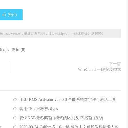
赞(
0
)
adowsocks，搭建ipv6 VPN，让ipv4上ipv6，下载速度提升到100M
享到：
更多
(
0
)
下一篇
WireGuard 一键安装脚本
HEU KMS Activator v28.0.0 全能系统数字许可激活工具
套用CF，拯救被墙vps
爱快NAT模式和路由模式的区别及12级路由互访
印！
2020-09-24-Calibre-5.1.0-utf8-魔改中文路径教程与懒人包