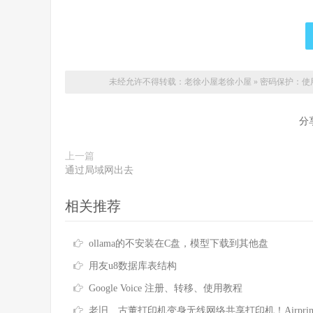
未经允许不得转载：老徐小屋
老徐小屋
»
密码保护：使用sh
分
上一篇
通过局域网出去
相关推荐
ollama的不安装在C盘，模型下载到其他盘
用友u8数据库表结构
Google Voice 注册、转移、使用教程
老旧、古董打印机变身无线网络共享打印机！Airprint 无线打印服务器！免驱打