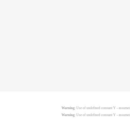
Warning
: Use of undefined constant Y - assumed 
Warning
: Use of undefined constant Y - assumed 