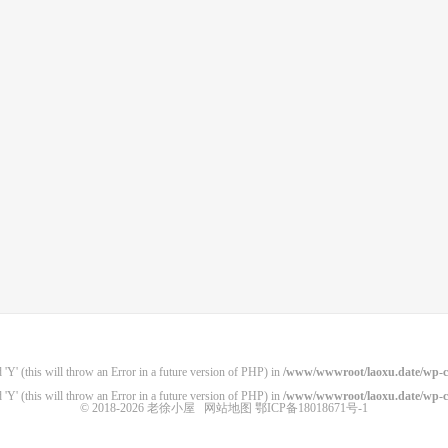
'Y' (this will throw an Error in a future version of PHP) in
/www/wwwroot/laoxu.date/wp-co
'Y' (this will throw an Error in a future version of PHP) in
/www/wwwroot/laoxu.date/wp-co
© 2018-2026
老徐小屋
网站地图
鄂ICP备18018671号-1