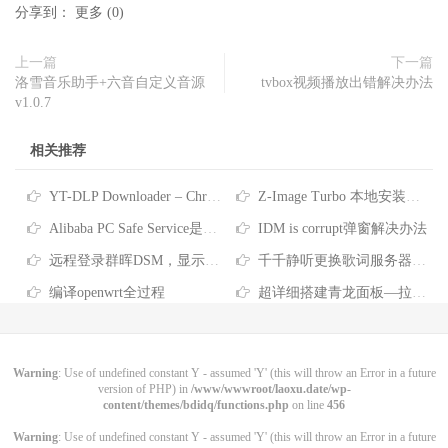
分享到：
更多
(
0
)
上一篇
下一篇
洛雪音乐助手+六音自定义音源
tvbox视频播放出错解决办法
v1.0.7
相关推荐
YT-DLP Downloader – Chrome 扩展插件-原创
Z-Image Turbo 本地安装教程！最近非常火的文生图AI模型，支持反审查
Alibaba PC Safe Service是什么软件-彻底删除Alibaba PC Safe Service的方法
IDM is corrupt弹窗解决办法
远程登录群晖DSM，显示“您没有权限使用本项服务”
千千静听更换歌词服务器的方法
编译openwrt全过程
超详细搭建青龙面板—拉取京东脚本、任务筛选、京东脚本库分享
Warning
: Use of undefined constant Y - assumed 'Y' (this will throw an Error in a future
version of PHP) in
/www/wwwroot/laoxu.date/wp-
content/themes/bdidq/functions.php
on line
456
Warning
: Use of undefined constant Y - assumed 'Y' (this will throw an Error in a future