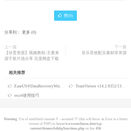
赞(
0
)
分享到：
更多
(
0
)
上一篇
下一篇
【珍贵资源】视频教程-主要来
音乐音效配乐素材库资源
源于新片场分享 百度网盘下载
相关推荐
EaseUS®DataRecoveryWizard易我数据恢复15.8.1可激活技术员版
TeamViewer v14.2.8352/13.x/12.x (去除商业限制)+ 历史版本大全
excel使用技巧
Warning
: Use of undefined constant Y - assumed 'Y' (this will throw an Error in a future
version of PHP) in
/www/wwwroot/laoxu.date/wp-
content/themes/bdidq/functions.php
on line
456