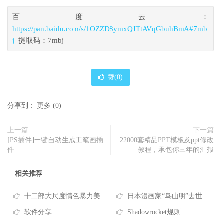
百度云：
https://pan.baidu.com/s/1OZZD8ymxQJTtAVqGbuhBmA#7mb
j
提取码：7mbj
赞(
0
)
分享到：
更多
(
0
)
上一篇
下一篇
⌈PS插件⌋一键自动生成工笔画插
22000套精品PPT模板及ppt修改
件
教程，承包你三年的汇报
相关推荐
十二部大尺度情色暴力美剧收藏[12P]
日本漫画家“鸟山明”去世，七龙珠+阿拉蕾收藏版 附《七龙珠》合集
软件分享
Shadowrocket规则