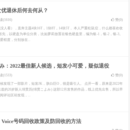
女优退休后何去何从？
(1616)
赞(
0
)
人看），直奔主题4块16T，1块8T，14块5T， 本人严重松鼠症，什么都喜欢收
首先，以硬盘为单位分类，比如萝莉放置在银色硬盘里，编为银-1，银-2，银-3。
程度，分别放在...
み：2022最佳新人候选，短发小可爱，疑似退役
(1533)
赞(
0
)
候发现了一部影片，短发JK，肤白巨O，很是吸引人。 点开一看，原来是2022年
O”出道的20岁新人绵贯历(绵贯こよみ) 这部12月发售的作品，线上优先出售，所以早
评论区却发现，...
 Voice号码回收政策及防回收的方法