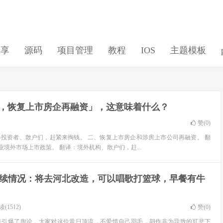
分享
源码
项目管理
教程
IOS
主题模板
，恢复上市房企再融资」，这意味着什么？
赞(
0
)
投资者、散户们，赶紧来掏钱。 二、恢复上市房企和涉房上市公司再融资。 翻
境外市场上市政策。 翻译：境外机构、散户们，赶...
续情况：将去河北改造，可以唱歌打篮球，早餐有牛
(1512)
赞(
0
)
还是引爆了舆论，大家对这位昔日顶流，不爱惜自己羽毛，胡作非为导致的可悲下