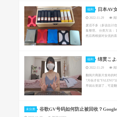
日本AV
福利
2022-11-29
阅读
废话不多（多说估计也没
集整理。 分类方法： 
然后再根据对女优的喜爱
绵贯こよ
福利
2022-11-29
阅读
翻阅片商新片发布的时
7月份才在“FALEN
早就出资源了，可是翻阅
谷歌GV号码如何防止被回收？Google
未分类