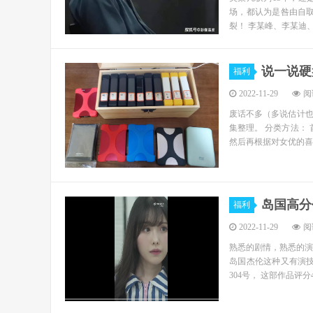
场，都认为是咎由自
裂！ 李某峰、李某迪、
说一说硬
福利
2022-11-29
阅读
废话不多（多说估计也没
集整理。 分类方法： 
然后再根据对女优的喜爱
岛国高分
福利
2022-11-29
阅读
熟悉的剧情，熟悉的演
岛国杰伦这种又有演技
304号， 这部作品评分4.5