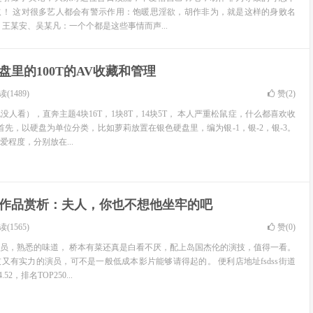
取！ 这对很多艺人都会有警示作用：饱暖思淫欲，胡作非为，就是这样的身败名
王某安、吴某凡：一个个都是这些事情而声...
盘里的100T的AV收藏和管理
(1489)
赞(
2
)
人看），直奔主题4块16T，1块8T，14块5T， 本人严重松鼠症，什么都喜欢收
首先，以硬盘为单位分类，比如萝莉放置在银色硬盘里，编为银-1，银-2，银-3。
程度，分别放在...
作品赏析：夫人，你也不想他坐牢的吧
(1565)
赞(
0
)
员，熟悉的味道， 桥本有菜还真是白看不厌，配上岛国杰伦的演技，值得一看。
又有实力的演员，可不是一般低成本影片能够请得起的。 便利店地址fsdss街道
2，排名TOP250...