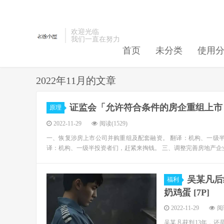
欢迎光临
我们一直在努力
首页
未分类
使用
2022年11月的文章
证监会「允许符合条件的房企重组上市
原理
2022-11-29
阅读(1529)
一、恢复涉房上市公司并购重组及配套融资。 翻译：机构、一级半
译：机构、一级半投资者们，赶紧来掏钱。 三、调整完善房地产企业
吴某凡后
福利
奶鸡蛋 [7P]
2022-11-29
阅读
吴某凡获判13年，