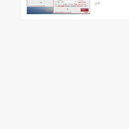
少P...