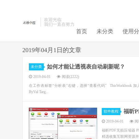
欢迎光临
我们一直在努力
首页
未分类
使用
2019年04月1日的文章
如何才能让透视表自动刷新呢？
未分类
2019-04-01
阅读(2222)
在工作表标签“分析表”右键，选择“查看代码” ThisWorkbook 加入以下代码,参考附
ByVal Targ...
福昕PD
软件教程
2019-04-01
阅读
福昕PDF无损压缩器 PD
精选收集互联网资源并整理