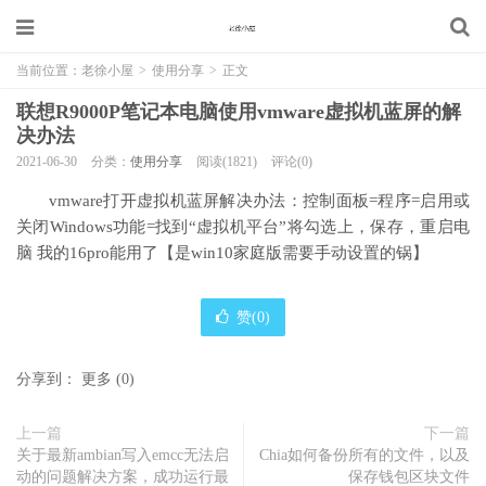
当前位置：
老徐小屋
>
使用分享
>
正文
联想R9000P笔记本电脑使用vmware虚拟机蓝屏的解
决办法
2021-06-30
分类：
使用分享
阅读(1821)
评论(0)
vmware打开虚拟机蓝屏解决办法：控制面板=程序=启用或
关闭Windows功能=找到“虚拟机平台”将勾选上，保存，重启电
脑 我的16pro能用了【是win10家庭版需要手动设置的锅】
赞(
0
)
分享到：
更多
(
0
)
上一篇
下一篇
关于最新ambian写入emcc无法启
Chia如何备份所有的文件，以及
动的问题解决方案，成功运行最
保存钱包区块文件