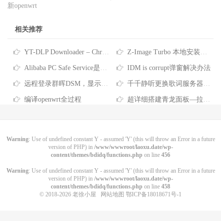
新openwrt
相关推荐
YT-DLP Downloader – Chrome 扩展插件-原创
Z-Image Turbo 本地安装教程！最近非常火的文生图AI模型，支持反审查
Alibaba PC Safe Service是什么软件-彻底删除Alibaba PC Safe Service的方法
IDM is corrupt弹窗解决办法
远程登录群晖DSM，显示“您没有权限使用本项服务”
千千静听更换歌词服务器的方法
编译openwrt全过程
超详细搭建青龙面板—拉取京东脚本、任务筛选、京东脚本库分享
Warning
: Use of undefined constant Y - assumed 'Y' (this will throw an Error in a future
version of PHP) in
/www/wwwroot/laoxu.date/wp-
content/themes/bdidq/functions.php
on line
456
Warning
: Use of undefined constant Y - assumed 'Y' (this will throw an Error in a future
version of PHP) in
/www/wwwroot/laoxu.date/wp-
content/themes/bdidq/functions.php
on line
458
© 2018-2026
老徐小屋
网站地图
鄂ICP备18018671号-1