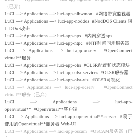
（已弃）
LuCI —> Applications —> luci-app-nlbwmon #网络带宽监视器
LuCI —> Applications —> luci-app-noddos #NodDOS Clients 阻
止DDoS攻击
LuCI —> Applications —> luci-app-nps #内网穿透nps
LuCI —> Applications —> luci-app-ntpc #NTP时间同步服务器
LuCI —> Applications —> luci-app-ocserv #OpenConnect
virtual**服务
LuCI —> Applications —> luci-app-olsr #OLSR配置和状态模块
LuCI —> Applications —> luci-app-olsr-services #OLSR服务器
LuCI —> Applications —> luci-app-olsr-viz #OLSR可视化
LuCI —> Applications —> luci-app-ocserv #OpenConnect
virtual**服务（已弃）
LuCI —> Applications —> luci-app-
openvirtual** #Openvirtual**客户端
LuCI —> Applications —> luci-app-openvirtual**-server #易于
使用的Openvirtual**服务器 Web-UI
LuCI —> Applications —> luci-app-oscam #OSCAM服务器（已