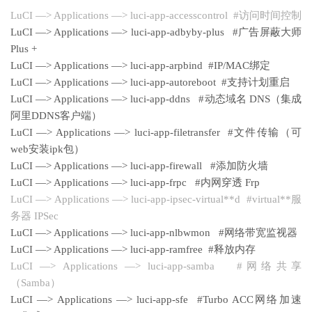
LuCI —> Applications —> luci-app-accesscontrol #访问时间控制
LuCI —> Applications —> luci-app-adbyby-plus #广告屏蔽大师
Plus +
LuCI —> Applications —> luci-app-arpbind #IP/MAC绑定
LuCI —> Applications —> luci-app-autoreboot #支持计划重启
LuCI —> Applications —> luci-app-ddns #动态域名 DNS（集成
阿里DDNS客户端）
LuCI —> Applications —> luci-app-filetransfer #文件传输（可
web安装ipk包）
LuCI —> Applications —> luci-app-firewall #添加防火墙
LuCI —> Applications —> luci-app-frpc #内网穿透 Frp
LuCI —> Applications —> luci-app-ipsec-virtual**d #virtual**服
务器 IPSec
LuCI —> Applications —> luci-app-nlbwmon #网络带宽监视器
LuCI —> Applications —> luci-app-ramfree #释放内存
LuCI —> Applications —> luci-app-samba #网络共享
（Samba）
LuCI —> Applications —> luci-app-sfe #Turbo ACC网络加速