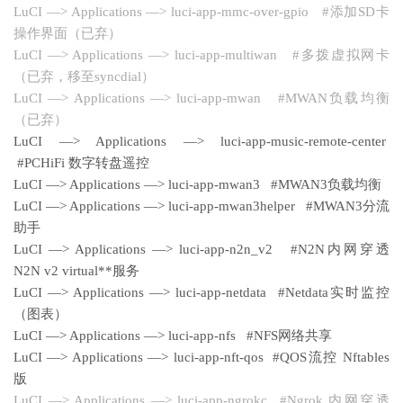
LuCI —> Applications —> luci-app-mmc-over-gpio #添加SD卡
操作界面（已弃）
LuCI —> Applications —> luci-app-multiwan #多拨虚拟网卡
（已弃，移至syncdial）
LuCI —> Applications —> luci-app-mwan #MWAN负载均衡
（已弃）
LuCI —> Applications —> luci-app-music-remote-center
#PCHiFi 数字转盘遥控
LuCI —> Applications —> luci-app-mwan3 #MWAN3负载均衡
LuCI —> Applications —> luci-app-mwan3helper #MWAN3分流
助手
LuCI —> Applications —> luci-app-n2n_v2 #N2N内网穿透
N2N v2 virtual**服务
LuCI —> Applications —> luci-app-netdata #Netdata实时监控
（图表）
LuCI —> Applications —> luci-app-nfs #NFS网络共享
LuCI —> Applications —> luci-app-nft-qos #QOS流控 Nftables
版
LuCI —> Applications —> luci-app-ngrokc #Ngrok 内网穿透