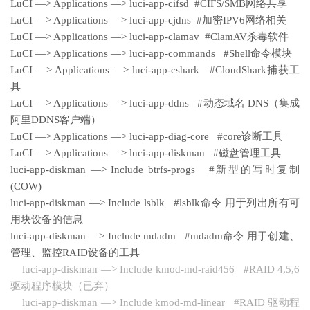
LuCI —> Applications —> luci-app-cifsd #CIFS/SMB网络共享
LuCI —> Applications —> luci-app-cjdns #加密IPV6网络相关
LuCI —> Applications —> luci-app-clamav #ClamAV杀毒软件
LuCI —> Applications —> luci-app-commands #Shell命令模块
LuCI —> Applications —> luci-app-cshark #CloudShark捕获工
具
LuCI —> Applications —> luci-app-ddns #动态域名 DNS（集成
阿里DDNS客户端）
LuCI —> Applications —> luci-app-diag-core #core诊断工具
LuCI —> Applications —> luci-app-diskman #磁盘管理工具
luci-app-diskman —> Include btrfs-progs #新型的写时复制
(COW)
luci-app-diskman —> Include lsblk #lsblk命令 用于列出所有可
用块设备的信息
luci-app-diskman —> Include mdadm #mdadm命令 用于创建、
管理、监控RAID设备的工具
luci-app-diskman —> Include kmod-md-raid456 #RAID 4,5,6
驱动程序模块（已弃）
luci-app-diskman —> Include kmod-md-linear #RAID 驱动程