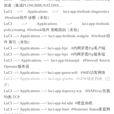
加速（集成FLOW,BBR,NAT,DNS…
LuCI —> Applications —> luci-app-freifunk-diagnostics
#freifunk组件 诊断（未知）
LuCI —> Applications —> luci-app-freifunk-
policyrouting #freifunk组件 策略路由（未知）
LuCI —> Applications —> luci-app-freifunk-widgets #freifunk组
件 索引（未知）
LuCI —> Applications —> luci-app-frpc #内网穿透Frp客户端
LuCI —> Applications —> luci-app-frps #内网穿透Frp服务端
LuCI —> Applications —> luci-app-fwknopd #Firewall Knock
Operator服务器
LuCI —> Applications —> luci-app-guest-wifi #WiFi访客网络
LuCI —> Applications —> luci-app-gfwlist #GFW域名列表（已
弃）
LuCI —> Applications —> luci-app-haproxy-tcp #HAProxy负载
均衡-TCP
LuCI —> Applications —> luci-app-hd-idle #硬盘休眠
LuCI —> Applications —> luci-app-hnet #Homenet Status家庭网