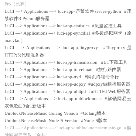
Pro（已弃）
LuCI —> Applications —> luci-app-违禁软件server-python #违
禁软件R Python服务器
LuCI —> Applications —> luci-app-statistics #流量监控工具
LuCI —> Applications —> luci-app-syncdial #多拨虚拟网卡（原
macvlan）
LuCI —> Applications —> luci-app-tinyproxy #Tinyproxy是
HTTP(S)代理服务器
LuCI —> Applications —> luci-app-transmission #BT下载工具
LuCI —> Applications —> luci-app-travelmate #旅行路由器
LuCI —> Applications —> luci-app-ttyd #网页终端命令行
LuCI —> Applications —> luci-app-udpxy #udpxy做组播服务器
LuCI —> Applications —> luci-app-uhttpd #uHTTPd Web服务器
LuCI —> Applications —> luci-app-unblockmusic #解锁网易云
灰色歌曲3合1新版本
UnblockNeteaseMusic Golang Version #Golang版本
UnblockNeteaseMusic NodeJS Version #NodeJS版本
LuCI —> Applications —> luci-app-unblockneteasemusic-go #解
除网易云音乐（合并）