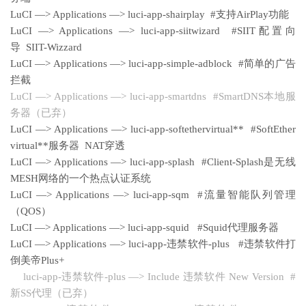
LuCI —> Applications —> luci-app-shairplay #支持AirPlay功能
LuCI —> Applications —> luci-app-siitwizard #SIIT配置向
导 SIIT-Wizzard
LuCI —> Applications —> luci-app-simple-adblock #简单的广告
拦截
LuCI —> Applications —> luci-app-smartdns #SmartDNS本地服
务器（已弃）
LuCI —> Applications —> luci-app-softethervirtual** #SoftEther
virtual**服务器 NAT穿透
LuCI —> Applications —> luci-app-splash #Client-Splash是无线
MESH网络的一个热点认证系统
LuCI —> Applications —> luci-app-sqm #流量智能队列管理
（QOS）
LuCI —> Applications —> luci-app-squid #Squid代理服务器
LuCI —> Applications —> luci-app-违禁软件-plus #违禁软件打
倒美帝Plus+
luci-app-违禁软件-plus —> Include 违禁软件 New Version #
新SS代理（已弃）