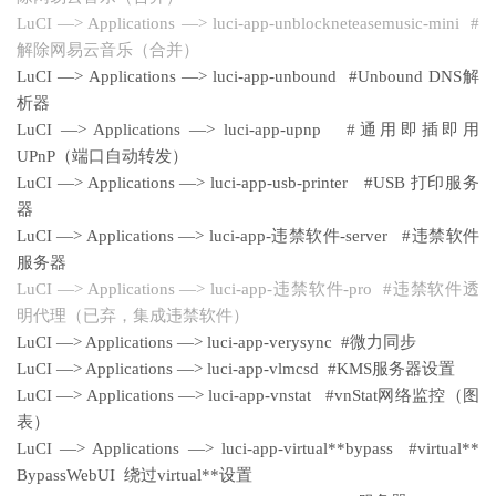
LuCI —> Applications —> luci-app-unblockneteasemusic-mini #
解除网易云音乐（合并）
LuCI —> Applications —> luci-app-unbound #Unbound DNS解
析器
LuCI —> Applications —> luci-app-upnp #通用即插即用
UPnP（端口自动转发）
LuCI —> Applications —> luci-app-usb-printer #USB 打印服务
器
LuCI —> Applications —> luci-app-违禁软件-server #违禁软件
服务器
LuCI —> Applications —> luci-app-违禁软件-pro #违禁软件透
明代理（已弃，集成违禁软件）
LuCI —> Applications —> luci-app-verysync #微力同步
LuCI —> Applications —> luci-app-vlmcsd #KMS服务器设置
LuCI —> Applications —> luci-app-vnstat #vnStat网络监控（图
表）
LuCI —> Applications —> luci-app-virtual**bypass #virtual**
BypassWebUI 绕过virtual**设置