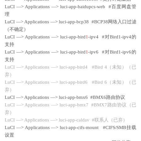
LuCI —> Applications —> luci-app-baidupcs-web #百度网盘管
理
LuCI —> Applications —> luci-app-bcp38 #BCP38网络入口过滤
（不确定）
LuCI —> Applications —> luci-app-bird
1
-ipv4 #对Bird1-ipv4的
支持
LuCI —> Applications —> luci-app-bird
1
-ipv6 #对Bird1-ipv6的
支持
LuCI —> Applications —> luci-app-bird4 #Bird 4（未知）（已
弃）
LuCI —> Applications —> luci-app-bird6 #Bird 6（未知）（已
弃）
LuCI —> Applications —> luci-app-bmx6 #BMX6路由协议
LuCI —> Applications —> luci-app-bmx7 #BMX7路由协议（已
弃）
LuCI —> Applications —> luci-app-caldav #联系人（已弃）
LuCI —> Applications —> luci-app-cifs-mount #CIFS/SMB挂载
设置