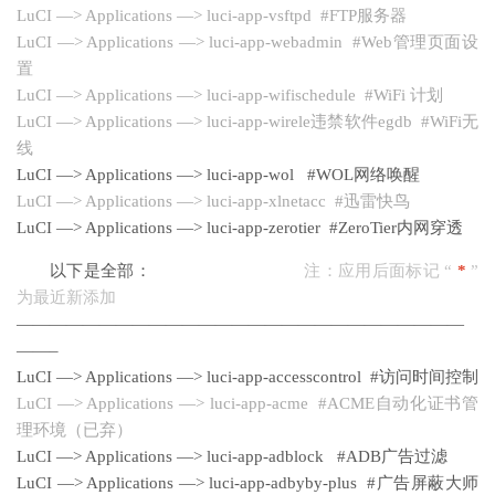
LuCI —> Applications —> luci-app-vsftpd #FTP服务器
LuCI —> Applications —> luci-app-webadmin #Web管理页面设
置
LuCI —> Applications —> luci-app-wifischedule #WiFi 计划
LuCI —> Applications —> luci-app-wirele违禁软件egdb #WiFi无
线
LuCI —> Applications —> luci-app-wol #WOL网络唤醒
LuCI —> Applications —> luci-app-xlnetacc #迅雷快鸟
LuCI —> Applications —> luci-app-zerotier #ZeroTier内网穿透
以下是全部：
注：应用后面标记 “
*
”
为最近新添加
———————————————————————————
——–
LuCI —> Applications —> luci-app-accesscontrol #访问时间控制
LuCI —> Applications —> luci-app-acme #ACME自动化证书管
理环境（已弃）
LuCI —> Applications —> luci-app-adblock #ADB广告过滤
LuCI —> Applications —> luci-app-adbyby-plus #广告屏蔽大师