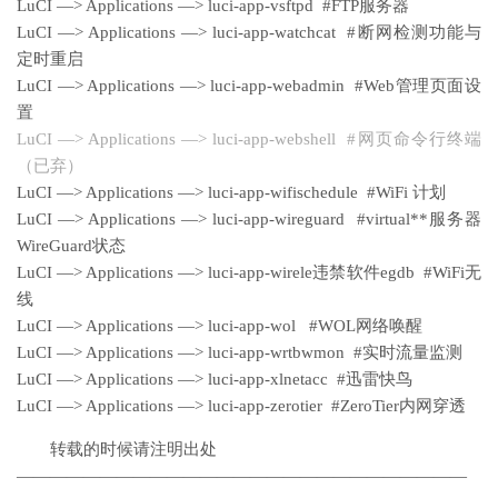
LuCI —> Applications —> luci-app-vsftpd #FTP服务器
LuCI —> Applications —> luci-app-watchcat #断网检测功能与
定时重启
LuCI —> Applications —> luci-app-webadmin #Web管理页面设
置
LuCI —> Applications —> luci-app-webshell #网页命令行终端
（已弃）
LuCI —> Applications —> luci-app-wifischedule #WiFi 计划
LuCI —> Applications —> luci-app-wireguard #virtual**服务器
WireGuard状态
LuCI —> Applications —> luci-app-wirele违禁软件egdb #WiFi无
线
LuCI —> Applications —> luci-app-wol #WOL网络唤醒
LuCI —> Applications —> luci-app-wrtbwmon #实时流量监测
LuCI —> Applications —> luci-app-xlnetacc #迅雷快鸟
LuCI —> Applications —> luci-app-zerotier #ZeroTier内网穿透
转载的时候请注明出处
———————————————————————————