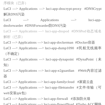
序模块（已弃）
LuCI —> Applications —> luci-app-dnscrypt-proxy #DNSCrypt
解决DNS污染
LuCI —> Applications —> luci-app-
dnsforwarder #DNSForwarder防DNS污染
LuCI —> Applications —> luci-app-dnspod #DNSPod动态域名
解析（已弃）
LuCI —> Applications —> luci-app-dockerman #Docker容器
LuCI —> Applications —> luci-app-dump1090 #民航无线频率
（不确定）
LuCI —> Applications —> luci-app-dynapoint #DynaPoint（未
知）
LuCI —> Applications —> luci-app-e2guardian #Web内容过滤
器
LuCI —> Applications —> luci-app-familycloud #家庭云盘
LuCI —> Applications —> luci-app-filetransfer #文件传输（可
web安装ipk包）
LuCI —> Applications —> luci-app-firewall #添加防火墙
LuCI —> Applications —> luci-app-flowoffload #Turbo ACC网络