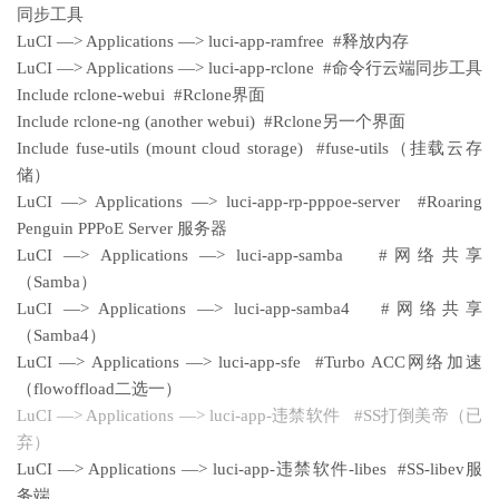
同步工具
LuCI —> Applications —> luci-app-ramfree #释放内存
LuCI —> Applications —> luci-app-rclone #命令行云端同步工具
Include rclone-webui #Rclone界面
Include rclone-ng (another webui) #Rclone另一个界面
Include fuse-utils (mount cloud storage) #fuse-utils（挂载云存
储）
LuCI —> Applications —> luci-app-rp-pppoe-server #Roaring
Penguin PPPoE Server 服务器
LuCI —> Applications —> luci-app-samba #网络共享
（Samba）
LuCI —> Applications —> luci-app-samba4 #网络共享
（Samba4）
LuCI —> Applications —> luci-app-sfe #Turbo ACC网络加速
（flowoffload二选一）
LuCI —> Applications —> luci-app-违禁软件 #SS打倒美帝（已
弃）
LuCI —> Applications —> luci-app-违禁软件-libes #SS-libev服
务端