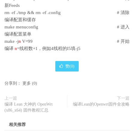
新Feeds
rm -rf ./tmp && rm -rf .config # 清除
编译配置和缓存
make menuconfig # 进入
编译配置菜单
make -j
n
V=99 # 开始
编译
n
=线程数+1，例如4线程的I5填-j5
赞(
0
)
分享到：
更多
(
0
)
上一篇
下一篇
编译 Lean 大神的 OpenWrt
编译Lean的Openwrt固件全攻略
(x86_x64) 固件教程汇总
相关推荐