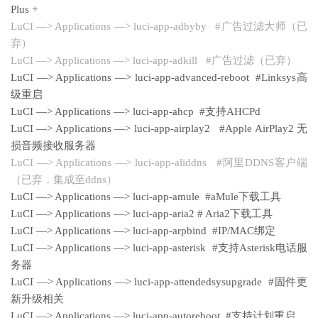
Plus +
LuCI —> Applications —> luci-app-adbyby #广告过滤大师（已
弃）
LuCI —> Applications —> luci-app-adkill #广告过滤（已弃）
LuCI —> Applications —> luci-app-advanced-reboot #Linksys高
级重启
LuCI —> Applications —> luci-app-ahcp #支持AHCPd
LuCI —> Applications —> luci-app-airplay2 #Apple AirPlay2 无
损音频接收服务器
LuCI —> Applications —> luci-app-aliddns #阿里DDNS客户端
（已弃，集成至ddns）
LuCI —> Applications —> luci-app-amule #aMule下载工具
LuCI —> Applications —> luci-app-aria2 # Aria2下载工具
LuCI —> Applications —> luci-app-arpbind #IP/MAC绑定
LuCI —> Applications —> luci-app-asterisk #支持Asterisk电话服
务器
LuCI —> Applications —> luci-app-attendedsysupgrade #固件更
新升级相关
LuCI —> Applications —> luci-app-autoreboot #支持计划重启