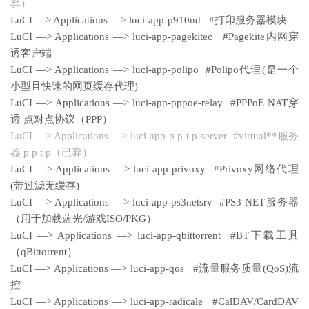
弃）
LuCI —> Applications —> luci-app-p910nd #打印服务器模块
LuCI —> Applications —> luci-app-pagekitec #Pagekite内网穿
透客户端
LuCI —> Applications —> luci-app-polipo #Polipo代理(是一个
小型且快速的网页缓存代理)
LuCI —> Applications —> luci-app-pppoe-relay #PPPoE NAT穿
透 点对点协议（PPP）
LuCI —> Applications —> luci-app-p p t p-server #virtual**服务
器 p p t p（已弃）
LuCI —> Applications —> luci-app-privoxy #Privoxy网络代理
(带过滤无缓存)
LuCI —> Applications —> luci-app-ps3netsrv #PS3 NET服务器
（用于加载蓝光/游戏ISO/PKG）
LuCI —> Applications —> luci-app-qbittorrent #BT下载工具
（qBittorrent）
LuCI —> Applications —> luci-app-qos #流量服务质量(QoS)流
控
LuCI —> Applications —> luci-app-radicale #CalDAV/CardDAV