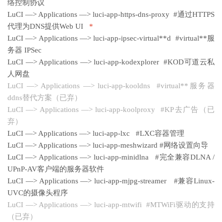
络控制协议
LuCI —> Applications —> luci-app-https-dns-proxy #通过HTTPS
代理为DNS提供Web UI
*
LuCI —> Applications —> luci-app-ipsec-virtual**d #virtual**服
务器 IPSec
LuCI —> Applications —> luci-app-kodexplorer #KOD可道云私
人网盘
LuCI —> Applications —> luci-app-kooldns #virtual**服务器
ddns替代方案（已弃）
LuCI —> Applications —> luci-app-koolproxy #KP去广告（已
弃）
LuCI —> Applications —> luci-app-lxc #LXC容器管理
LuCI —> Applications —> luci-app-meshwizard #网络设置向导
LuCI —> Applications —> luci-app-minidlna #完全兼容DLNA /
UPnP-AV客户端的服务器软件
LuCI —> Applications —> luci-app-mjpg-streamer #兼容Linux-
UVC的摄像头程序
LuCI —> Applications —> luci-app-mtwifi #MTWiFi驱动的支持
（已弃）