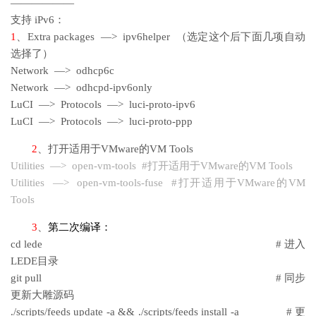
——————
支持 iPv6：
1
、Extra packages —> ipv6helper （选定这个后下面几项自动
选择了）
Network —> odhcp6c
Network —> odhcpd-ipv6only
LuCI —> Protocols —> luci-proto-ipv6
LuCI —> Protocols —> luci-proto-ppp
2
、打开适用于VMware的VM Tools
Utilities —> open-vm-tools #打开适用于VMware的VM Tools
Utilities —> open-vm-tools-fuse #打开适用于VMware的VM
Tools
3
、
第二次编译
：
cd lede # 进入
LEDE目录
git pull # 同步
更新大雕源码
./scripts/feeds update -a && ./scripts/feeds install -a # 更