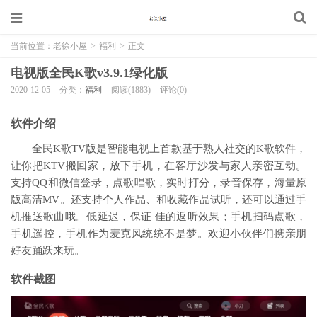
当前位置：
老徐小屋
>
福利
>
正文
电视版全民K歌v3.9.1绿化版
2020-12-05
分类：
福利
阅读(1883)
评论(0)
软件介绍
全民K歌TV版是智能电视上首款基于熟人社交的K歌软件，
让你把KTV搬回家，放下手机，在客厅沙发与家人亲密互动。
支持QQ和微信登录，点歌唱歌，实时打分，录音保存，海量原
版高清MV。还支持个人作品、和收藏作品试听，还可以通过手
机推送歌曲哦。低延迟，保证 佳的返听效果；手机扫码点歌，
手机遥控，手机作为麦克风统统不是梦。欢迎小伙伴们携亲朋
好友踊跃来玩。
软件截图