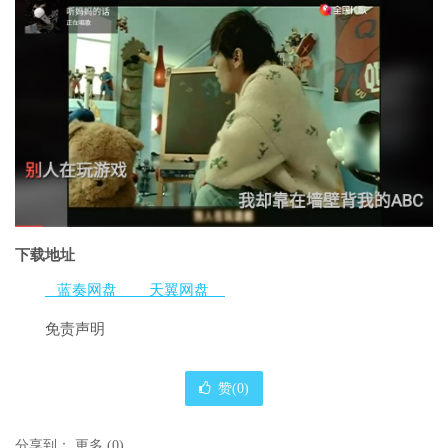
下载地址
蓝奏网盘
天翼网盘
免责声明
赞(
0
)
分享到：
更多
(
0
)