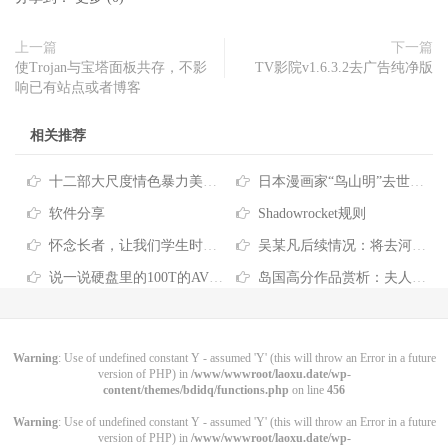
上一篇
下一篇
使Trojan与宝塔面板共存，不影
TV影院v1.6.3.2去广告纯净版
响已有站点或者博客
相关推荐
十二部大尺度情色暴力美剧收藏[12P]
日本漫画家“鸟山明”去世，七龙珠+阿拉蕾收藏版 附《七龙珠》合集
软件分享
Shadowrocket规则
怀念长者，让我们学生时代在电影院看到了肉丝青春的奶
吴某凡后续情况：将去河北改造，可以唱歌打篮球，早餐有牛奶鸡蛋 [7P]
说一说硬盘里的100T的AV收藏和管理
岛国高分作品赏析：夫人，你也不想他坐牢的吧
Warning
: Use of undefined constant Y - assumed 'Y' (this will throw an Error in a future
version of PHP) in
/www/wwwroot/laoxu.date/wp-
content/themes/bdidq/functions.php
on line
456
Warning
: Use of undefined constant Y - assumed 'Y' (this will throw an Error in a future
version of PHP) in
/www/wwwroot/laoxu.date/wp-