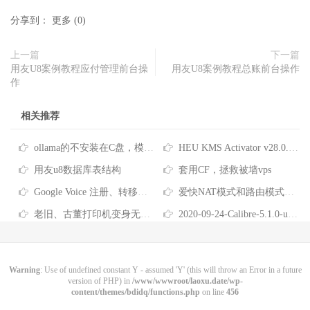
分享到：
更多
(
0
)
上一篇
下一篇
用友U8案例教程应付管理前台操
用友U8案例教程总账前台操作
作
相关推荐
ollama的不安装在C盘，模型下载到其他盘
HEU KMS Activator v28.0.0 全能系统数字许可激活工具
用友u8数据库表结构
套用CF，拯救被墙vps
Google Voice 注册、转移、使用教程
爱快NAT模式和路由模式的区别及12级路由互访
老旧、古董打印机变身无线网络共享打印机！Airprint 无线打印服务器！免驱打印！
2020-09-24-Calibre-5.1.0-utf8-魔改中文路径教程与懒人包
Warning
: Use of undefined constant Y - assumed 'Y' (this will throw an Error in a future
version of PHP) in
/www/wwwroot/laoxu.date/wp-
content/themes/bdidq/functions.php
on line
456