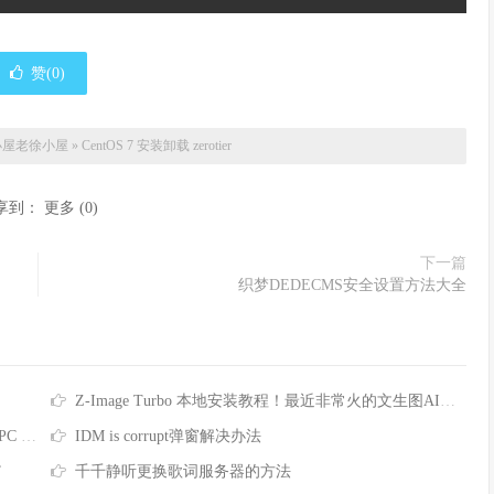
赞(
0
)
小屋
老徐小屋
»
CentOS 7 安装卸载 zerotier
享到：
更多
(
0
)
下一篇
织梦DEDECMS安全设置方法大全
Z-Image Turbo 本地安装教程！最近非常火的文生图AI模型，支持反审查
e的方法
IDM is corrupt弹窗解决办法
”
千千静听更换歌词服务器的方法