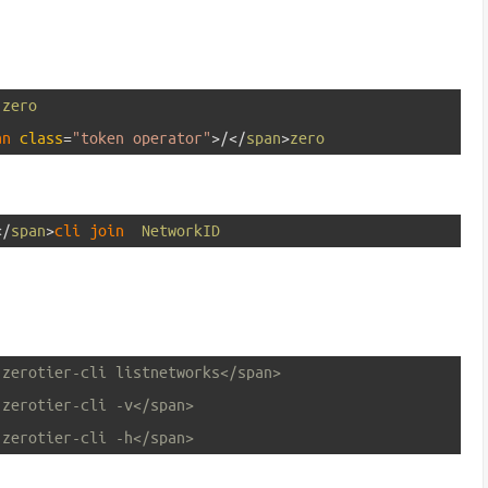
zero
an 
class
=
"token operator"
>
/
<
/
span
>
zero
<
/
span
>
cli 
join  
NetworkID
 zerotier-cli listnetworks</span>
 zerotier-cli -v</span>
 zerotier-cli -h</span>