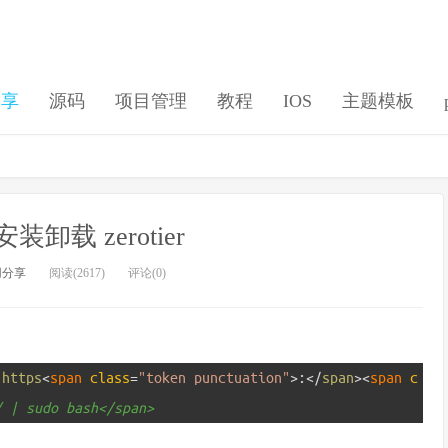
分享
源码
项目管理
教程
IOS
主题模板
 安装卸载 zerotier
用分享
阅读(2617)
评论(0)
https
<
span 
class
=
"token punctuation"
>
:
<
/
span
>
<
span 
c
/ | sudo bash</span>