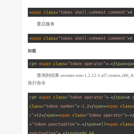
1
<
span 
class
=
"token shell-comment comment"
>
#
重启服务
1
<
span 
class
=
"token shell-comment comment"
>
#
卸载
1
rpm
<
span 
class
=
"token operator"
>
-
<
/
span
>
qa
查询到结果 zerotier-one-1.2.12-1.el7.centos.x86_6
执行命令
1
rpm
<
span 
class
=
"token operator"
>
-
<
/
span
>
e
class
=
"token number"
>
-
1.2
<
/
span
>
<
span 
class
r"
>
12
<
/
span
>
<
span 
class
=
"token operator"
>
-
<
=
"token punctuation"
>
.
<
/
span
>
el7
<
span 
class
punctuation"
>
.
<
/
span
>
x86_64