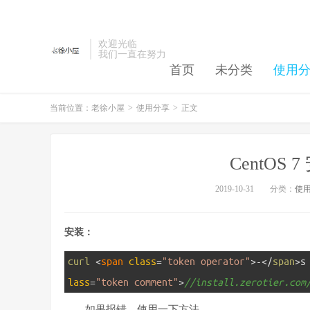
欢迎光临
我们一直在努力
首页
未分类
使用
当前位置：
老徐小屋
>
使用分享
>
正文
CentOS 7
2019-10-31
分类：
使
安装：
1
curl
<
span 
class
=
"token operator"
>
-
<
/
span
>
s
lass
=
"token comment"
>
//install.zerotier.com
如果报错，使用一下方法