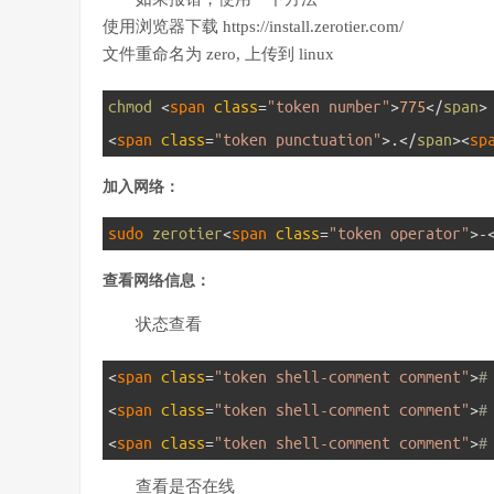
使用浏览器下载 https://install.zerotier.com/
文件重命名为 zero, 上传到 linux
1
chmod
<
span 
class
=
"token number"
>
775
<
/
span
>
2
<
span 
class
=
"token punctuation"
>
.
<
/
span
>
<
sp
加入网络：
1
sudo 
zerotier
<
span 
class
=
"token operator"
>
-
查看网络信息：
状态查看
1
<
span 
class
=
"token shell-comment comment"
>
#
2
<
span 
class
=
"token shell-comment comment"
>
#
3
<
span 
class
=
"token shell-comment comment"
>
#
查看是否在线